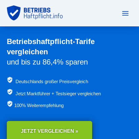
Betriebshaftpflicht-Tarife
vergleichen
und bis zu 86,4% sparen
Deutschlands großer Preisvergleich
Jetzt
Marktführer + Testsieger vergleichen
100% Weiterempfehlung
JETZT VERGLEICHEN »