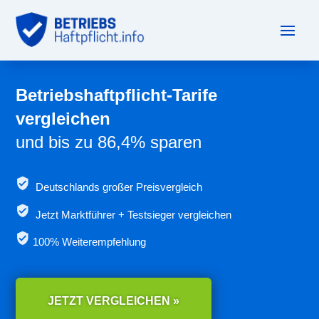
Betriebshaftpflicht-Tarife
vergleichen
und bis zu 86,4% sparen
Deutschlands großer Preisvergleich
Jetzt
Marktführer + Testsieger vergleichen
100% Weiterempfehlung
JETZT VERGLEICHEN »