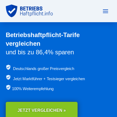
Betriebshaftpflicht-Tarife
vergleichen
und bis zu 86,4% sparen
Deutschlands großer Preisvergleich
Jetzt
Marktführer + Testsieger vergleichen
100% Weiterempfehlung
JETZT VERGLEICHEN »