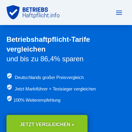
Betriebshaftpflicht-Tarife
vergleichen
und bis zu 86,4% sparen
Deutschlands großer Preisvergleich
Jetzt
Marktführer + Testsieger vergleichen
100% Weiterempfehlung
JETZT VERGLEICHEN »