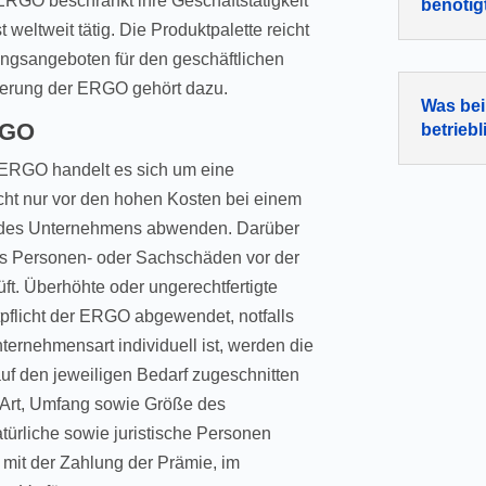
ERGO beschränkt ihre Geschäftstätigkeit
benötig
 weltweit tätig. Die Produktpalette reicht
ungsangeboten für den geschäftlichen
cherung der ERGO gehört dazu.
Was bei
RGO
betriebl
 ERGO handelt es sich um eine
nicht nur vor den hohen Kosten bei einem
n des Unternehmens abwenden. Darüber
s Personen- oder Sachschäden vor der
ft. Überhöhte oder ungerechtfertigte
flicht der ERGO abgewendet, notfalls
ernehmensart individuell ist, werden die
uf den jeweiligen Bedarf zugeschnitten
s Art, Umfang sowie Größe des
türliche sowie juristische Personen
 mit der Zahlung der Prämie, im