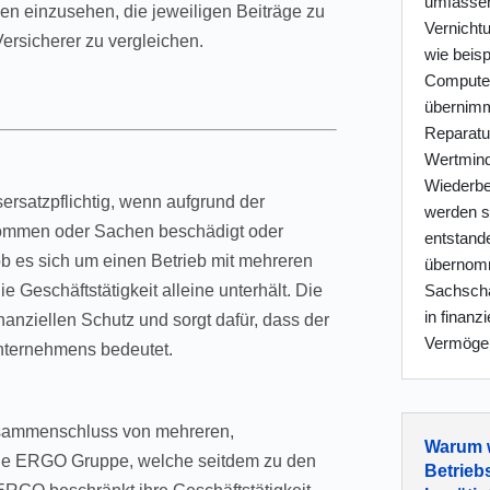
umfassen
n einzusehen, die jeweiligen Beiträge zu
Vernicht
rsicherer zu vergleichen.
wie beis
Computera
übernimmt
Reparatu
Wertmind
Wiederbe
ersatzpflichtig, wenn aufgrund der
werden s
kommen oder Sachen beschädigt oder
entstand
 ob es sich um einen Betrieb mit mehreren
übernomm
Sachschä
e Geschäftstätigkeit alleine unterhält. Die
in finanz
nanziellen Schutz und sorgt dafür, dass der
Vermöge
nternehmens bedeutet.
usammenschluss von mehreren,
Warum w
ie ERGO Gruppe, welche seitdem zu den
Betrieb