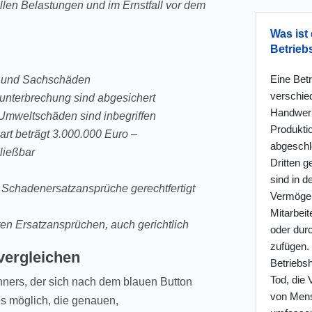
llen Belastungen und im Ernstfall vor dem
Was ist 
Betrieb
Eine Betr
n- und Sachschäden
verschie
unterbrechung sind abgesichert
Handwerke
mweltschäden sind inbegriffen
Produkti
t beträgt 3.000.000 Euro
–
abgeschl
ließbar
Dritten g
sind in 
 Schadenersatzansprüche gerechtfertigt
Vermögen
Mitarbei
en Ersatzansprüchen, auch gerichtlich
oder durc
zufügen. 
vergleichen
Betriebsh
Tod, die
hners, der sich nach dem blauen Button
von Mens
 es möglich, die genauen,