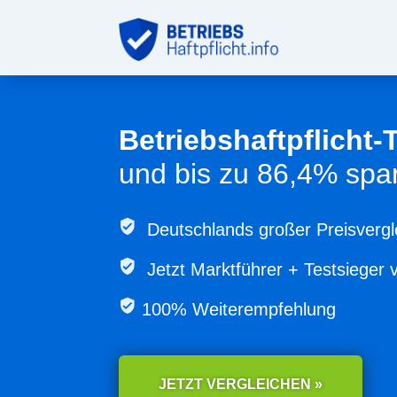
Betriebshaftpflicht-
und bis zu 86,4% spa
Deutschlands großer Preisvergl
Jetzt
Marktführer + Testsieger 
100% Weiterempfehlung
JETZT VERGLEICHEN »