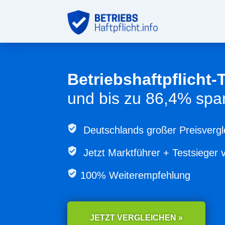
Betriebshaftpflicht-
und bis zu 86,4% spa
Deutschlands großer Preisvergl
Jetzt
Marktführer + Testsieger 
100% Weiterempfehlung
JETZT VERGLEICHEN »