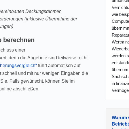
umfassen
Vernicht
 vereinbarten Deckungsrahmen
wie beis
 Forderungen (inklusive Übernahme der
Computera
zungen)
übernimmt
Reparatu
e berechnen
Wertmind
Wiederbe
schluss einer
werden s
ert, denn die Angebote sind teilweise recht
entstand
herungsvergleich“
führt automatisch auf
übernomm
et schnell und mit nur wenigen Eingaben die
Sachschä
r Sie. Falls gewünscht, können Sie im
in finanz
 online abschließen.
Vermöge
Warum w
Betrieb