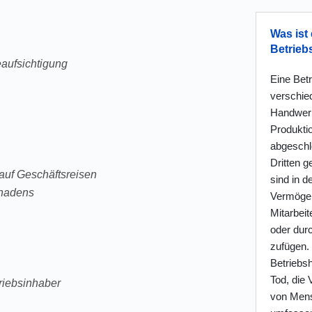
Was ist 
Betrieb
eaufsichtigung
Eine Betr
verschie
Handwerke
Produkti
abgeschl
Dritten g
uf Geschäftsreisen
sind in 
chadens
Vermögen
Mitarbei
oder durc
zufügen. 
Betriebsh
Tod, die
triebsinhaber
von Mens